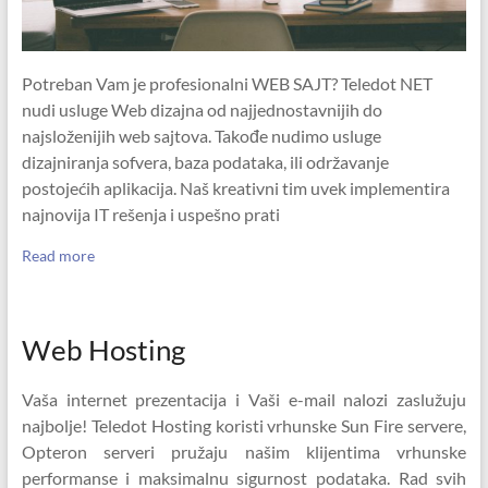
Potreban Vam je profesionalni WEB SAJT? Teledot NET
nudi usluge Web dizajna od najjednostavnijih do
najsloženijih web sajtova. Takođe nudimo usluge
dizajniranja sofvera, baza podataka, ili održavanje
postojećih aplikacija. Naš kreativni tim uvek implementira
najnovija IT rešenja i uspešno prati
Read more
Web Hosting
Vaša internet prezentacija i Vaši e-mail nalozi zaslužuju
najbolje! Teledot Hosting koristi vrhunske Sun Fire servere,
Opteron serveri pružaju našim klijentima vrhunske
performanse i maksimalnu sigurnost podataka. Rad svih