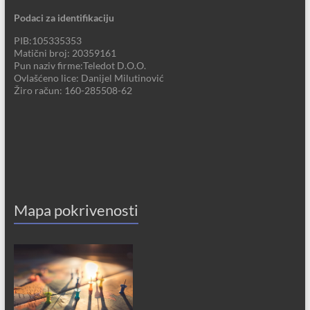
Podaci za identifikaciju
PIB:105335353
Matični broj: 20359161
Pun naziv firme:Teledot D.O.O.
Ovlašćeno lice: Danijel Milutinović
Žiro račun: 160-285508-62
Mapa pokrivenosti