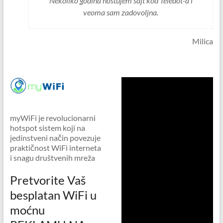
Nekoliko godina hostujem sajt kod Teledot-a i
veoma sam zadovoljna.
Milica
myWiFi je revolucionarni
hotspot sistem koji na
jedinstveni način povezuje
praktičnost WiFi interneta
i snagu društvenih mreža
Pretvorite Vaš
besplatan WiFi u
moćnu