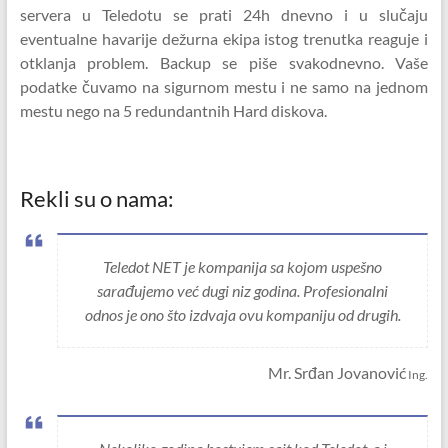
servera u Teledotu se prati 24h dnevno i u slučaju
eventualne havarije dežurna ekipa istog trenutka reaguje i
otklanja problem. Backup se piše svakodnevno. Vaše
podatke čuvamo na sigurnom mestu i ne samo na jednom
mestu nego na 5 redundantnih Hard diskova.
Rekli su o nama:
Teledot NET je kompanija sa kojom uspešno
sarađujemo već dugi niz godina. Profesionalni
odnos je ono što izdvaja ovu kompaniju od drugih.
Mr. Srđan Jovanović
Ing.