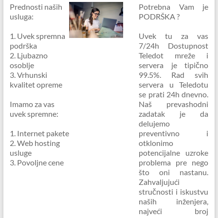
–
Prednosti naših
Potrebna Vam je
usluga:
PODRŠKA ?
vaš
internet
1. Uvek spremna
Uvek tu za vas
&
podrška
7/24h Dostupnost
web
2. Ljubazno
Teledot mreže i
hosting
osoblje
servera je tipično
3. Vrhunski
99.5%. Rad svih
provajder
kvalitet opreme
servera u Teledotu
se prati 24h dnevno.
Imamo za vas
Naš prevashodni
uvek spremne:
zadatak je da
delujemo
1. Internet pakete
preventivno i
2. Web hosting
otklonimo
usluge
potencijalne uzroke
3. Povoljne cene
problema pre nego
što oni nastanu.
Zahvaljujući
stručnosti i iskustvu
naših inženjera,
najveći broj