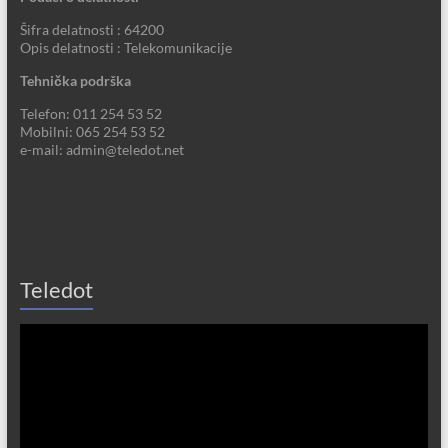
Šifra delatnosti : 64200
Opis delatnosti : Telekomunikacije
Tehnička podrška
Telefon: 011 254 53 52
Mobilni: 065 254 53 52
e-mail: admin@teledot.net
Teledot
Прегледач
видео
записа