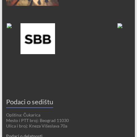
Podaci o sedištu
Opština: Čukarica
Mesto i PTT broj: Beograd 11030
Ulica i broj: Kneza Višeslava 70a
Podaci o delatnosti