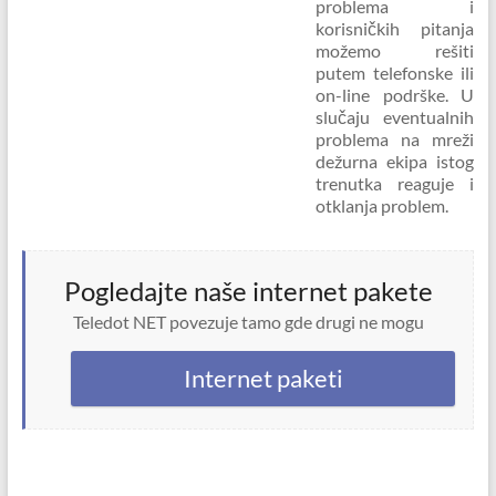
problema i
korisničkih pitanja
možemo rešiti
putem telefonske ili
on-line podrške. U
slučaju eventualnih
problema na mreži
dežurna ekipa istog
trenutka reaguje i
otklanja problem.
Pogledajte naše internet pakete
Teledot NET povezuje tamo gde drugi ne mogu
Internet paketi