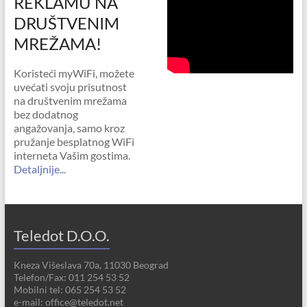
REKLAMU NA
DRUŠTVENIM
MREŽAMA!
Koristeći myWiFi, možete
uvećati svoju prisutnost
na društvenim mrežama
bez dodatnog
angažovanja, samo kroz
pružanje besplatnog WiFi
interneta Vašim gostima.
Detaljnije...
Teledot D.O.O.
Kneza Višeslava 70a, 11030 Beograd
Telefon/Fax: 011 254 53 52
Mobilni tel: 065 254 53 52
e-mail: office@teledot.net