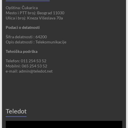
Opština: Čukarica
Mesto i PTT broj: Beograd 11030
Ulica i broj: Kneza Višeslava 70a
Podaci o delatnosti
Šifra delatnosti : 64200
Opis delatnosti : Telekomunikacije
Tehnička podrška
Telefon: 011 254 53 52
Mobilni: 065 254 53 52
e-mail: admin@teledot.net
Teledot
Прегледач