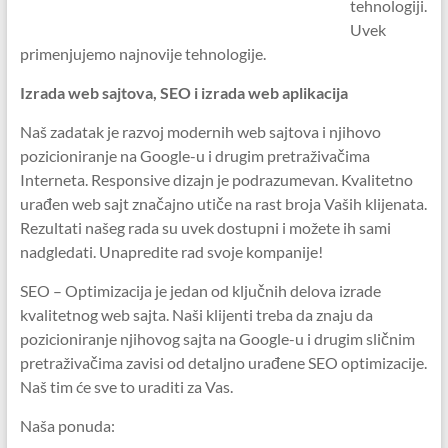
tehnologiji.
Uvek
primenjujemo najnovije tehnologije.
Izrada web sajtova, SEO i izrada web aplikacija
Naš zadatak je razvoj modernih web sajtova i njihovo
pozicioniranje na Google-u i drugim pretraživačima
Interneta. Responsive dizajn je podrazumevan. Kvalitetno
urađen web sajt značajno utiče na rast broja Vaših klijenata.
Rezultati našeg rada su uvek dostupni i možete ih sami
nadgledati. Unapredite rad svoje kompanije!
SEO – Optimizacija je jedan od ključnih delova izrade
kvalitetnog web sajta. Naši klijenti treba da znaju da
pozicioniranje njihovog sajta na Google-u i drugim sličnim
pretraživačima zavisi od detaljno urađene SEO optimizacije.
Naš tim će sve to uraditi za Vas.
Naša ponuda: