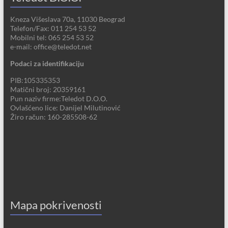
Kneza Višeslava 70a, 11030 Beograd
Telefon/Fax: 011 254 53 52
Mobilni tel: 065 254 53 52
e-mail: office@teledot.net
Podaci za identifikaciju
PIB:105335353
Matični broj: 20359161
Pun naziv firme:Teledot D.O.O.
Ovlašćeno lice: Danijel Milutinović
Žiro račun: 160-285508-62
Mapa pokrivenosti