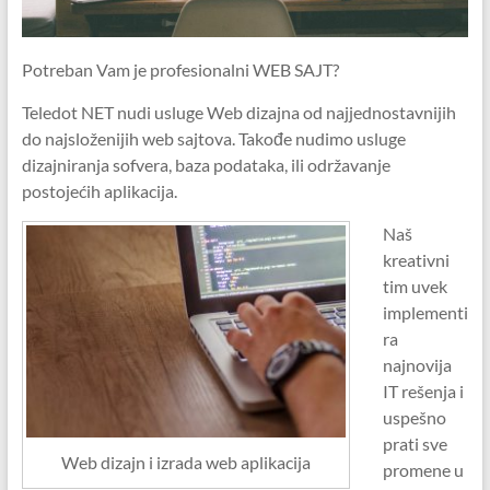
–
vaš
internet
Potreban Vam je profesionalni WEB SAJT?
&
Teledot NET nudi usluge Web dizajna od najjednostavnijih
web
do najsloženijih web sajtova. Takođe nudimo usluge
hosting
dizajniranja sofvera, baza podataka, ili održavanje
provajder
postojećih aplikacija.
Naš
kreativni
tim uvek
implementi
ra
najnovija
IT rešenja i
uspešno
prati sve
Web dizajn i izrada web aplikacija
promene u